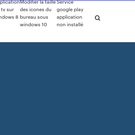
plication
Modifier la taille
Service
 tv sur
des icones du
google play
ndows 8
bureau sous
application
windows 10
non installé