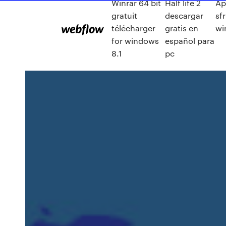
Winrar 64 bit
Half life 2
Ap
gratuit
descargar
sfr
télécharger
gratis en
wi
for windows
español para
8.1
pc