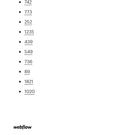
742
773
252
1235
439
549
736
89
1821
1020