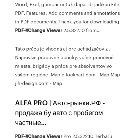
Word, Exel, gambar untuk dapat di jadikan File
PDF. Features: Add comments and annotations
in PDF documents. Thank you for downloading
PDF-XChange
Viewer
2.5.322.10 from...
Táto práca je vhodná aj pre uchádzačov z .
Najnovšie pracovné ponuky, voľné pracovné
miesta, brigády a práca pre absolventov vo
vašom regióne.
Map
e-lockhart.com - Map
Map
jlh-design.com - Map
ALFA PRO | Авто-рынки.РФ -
продажа бу авто с пробегом
частные…
PDF-XChange
Viewer
Pro 2.5.322.10 Terbaru |