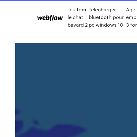
Jeu tom
Telecharger
Age 
le chat
bluetooth pour
empi
bavard 2
pc windows 10
3 fo