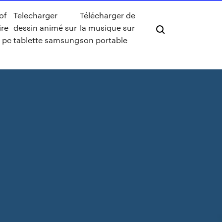
of
Telecharger
Télécharger de
re
dessin animé sur
la musique sur
r pc
tablette samsung
son portable