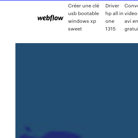
Créer une clé
Driver
Conve
usb bootable
hp all in
video
windows xp
one
avi en
sweet
1315
gratu