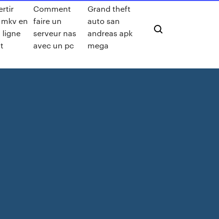
rtir
Comment
Grand theft
 mkv en
faire un
auto san
 ligne
serveur nas
andreas apk
it
avec un pc
mega