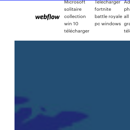
Microsoft
Telecharger
Ad
solitaire
fortnite
ph
collection
battle royale
all
win 10
pc windows
gr
télécharger
té