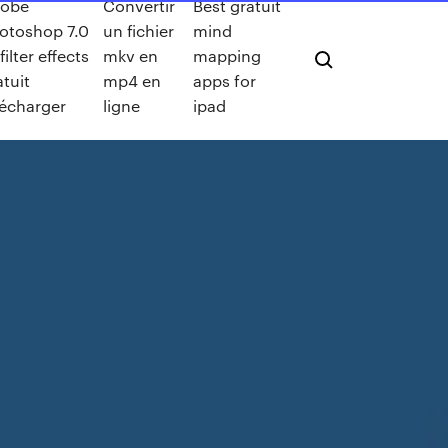
obe
Convertir
Best gratuit
otoshop 7.0
un fichier
mind
 filter effects
mkv en
mapping
atuit
mp4 en
apps for
lécharger
ligne
ipad