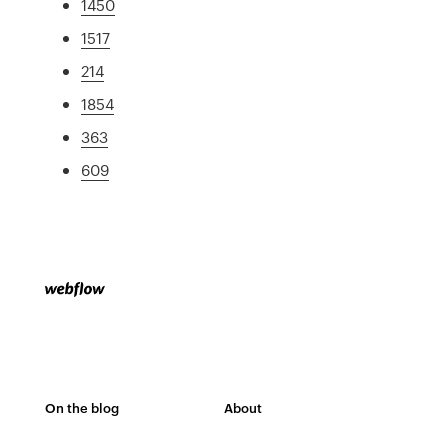
1450
1517
214
1854
363
609
On the blog
About