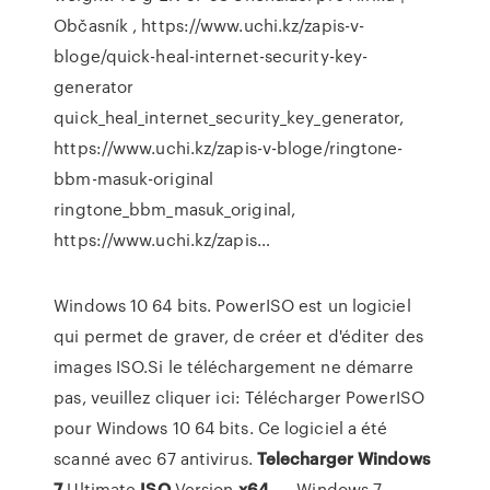
Občasník
, https://www.uchi.kz/zapis-v-
bloge/quick-heal-internet-security-key-
generator
quick_heal_internet_security_key_generator,
https://www.uchi.kz/zapis-v-bloge/ringtone-
bbm-masuk-original
ringtone_bbm_masuk_original,
https://www.uchi.kz/zapis…
Windows 10 64 bits. PowerISO est un logiciel
qui permet de graver, de créer et d'éditer des
images ISO.Si le téléchargement ne démarre
pas, veuillez cliquer ici: Télécharger PowerISO
pour Windows 10 64 bits. Ce logiciel a été
scanné avec 67 antivirus.
Telecharger
Windows
7
Ultimate
ISO
Version
x
64
-… Windows 7